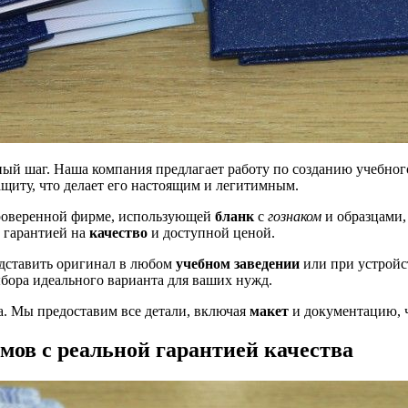
й шаг. Наша компания предлагает работу по созданию учебного
щиту, что делает его настоящим и легитимным.
проверенной фирме, использующей
бланк
с
гознаком
и образцами,
с гарантией на
качество
и доступной ценой.
редставить оригинал в любом
учебном заведении
или при устройст
ыбора идеального варианта для ваших нужд.
а. Мы предоставим все детали, включая
макет
и документацию, ч
мов с реальной гарантией качества