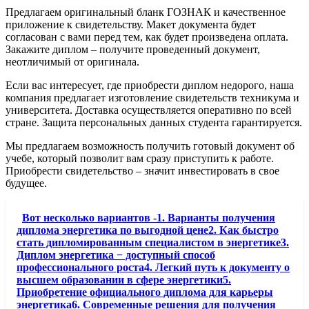
Предлагаем оригинальный бланк ГОЗНАК и качественное
приложение к свидетельству. Макет документа будет
согласован с вами перед тем, как будет произведена оплата.
Закажите диплом – получите проведенный документ,
неотличимый от оригинала.
Если вас интересует, где приобрести диплом недорого, наша
компания предлагает изготовление свидетельств техникума и
университета. Доставка осуществляется оперативно по всей
стране. Защита персональных данных студента гарантируется.
Мы предлагаем возможность получить готовый документ об
учебе, который позволит вам сразу приступить к работе.
Приобрести свидетельство – значит инвестировать в свое
будущее.
Вот несколько вариантов -1. Варианты получения
диплома энергетика по выгодной цене2. Как быстро
стать дипломированным специалистом в энергетике3.
Диплом энергетика − доступный способ
профессионального роста4. Легкий путь к документу о
высшем образовании в сфере энергетики5.
Приобретение официального диплома для карьеры
энергетика6. Современные решения для получения