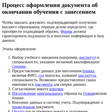
Процесс оформления документа об
окончании обучения с занесением
Чтобы заказать документ, подтверждающий получение
высшего образования, первым делом определите, где
приобрести подходящий образец.
Фирма
должна
гарантировать подлинность и внесение информации в базу
данных.
Этапы оформления:
Выбор учебного заведения (например,
институт
) и
специальности, указание желаемой квалификации/
степени
.
Предоставление данных для заполнения
бланка
,
включая ФИО,
год
выпуска, название
института
,
специальность. Возможно предоставление скана
имеющегося
документа
для сверки данных.
Согласование макета
корочки
.
Изготовление
оригинального
образца на
Гознак
овском
бланке.
Внесение данных в систему учета. Подтверждение о
проведенном
документе.
Оплата
после проверки макета и получения