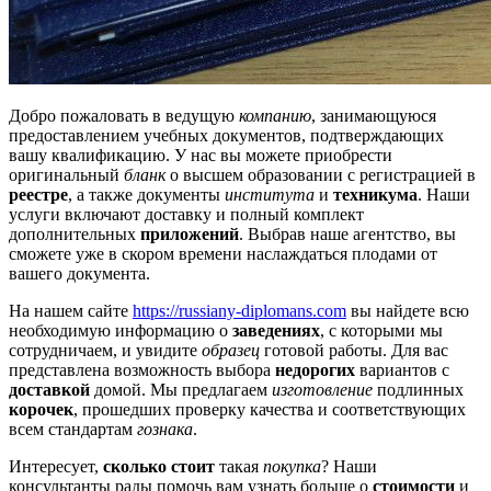
Добро пожаловать в ведущую
компанию
, занимающуюся
предоставлением учебных документов, подтверждающих
вашу квалификацию. У нас вы можете приобрести
оригинальный
бланк
о высшем образовании с регистрацией в
реестре
, а также документы
института
и
техникума
. Наши
услуги включают доставку и полный комплект
дополнительных
приложений
. Выбрав наше агентство, вы
сможете уже в скором времени наслаждаться плодами от
вашего документа.
На нашем сайте
https://russiany-diplomans.com
вы найдете всю
необходимую информацию о
заведенияx
, с которыми мы
сотрудничаем, и увидите
образец
готовой работы. Для вас
представлена возможность выбора
недорогих
вариантов с
доставкой
домой. Мы предлагаем
изготовление
подлинных
корочек
, прошедших проверку качества и соответствующих
всем стандартам
гознака
.
Интересует,
сколько стоит
такая
покупка
? Наши
консультанты рады помочь вам узнать больше о
стоимости
и