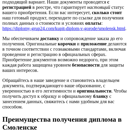
подходящий вариант. Наши документы проводятся
с
регистрацией
в реестре, что гарантирует
настоящий
статус
вашего приобретения. Если вас интересует,
сколько стоит
наш готовый продукт, переходите по ссылке для получения
полных данных о стоимости и условиях
оплаты
:
https://diplomy-grup24.com/kupit-diplom-v-gorode/smolensk.html
.
Мы обеспечиваем
доставку
и сопровождение заказа до его
получения. Оригинальные
корочки
и
приложение
делаются
в точном соответствии с гознаковыми стандартами, включая
проведение и регистрацию в официальных сферах.
Приобретение документов возможно недорого, при этом
каждая работа защищена уровнем
безопасности
для защиты
ваших интересов.
Обращайтесь в наше заведение и становитесь владельцем
документа, подтверждающего ваше образование, с
уверенностью в его легитимности и
оригинальности
. Чтобы
получить доступ к образцу и официальному
бланку
с
занесением данных, свяжитесь с нами удобным для вас
способом.
Преимущества получения диплома в
Смоленске