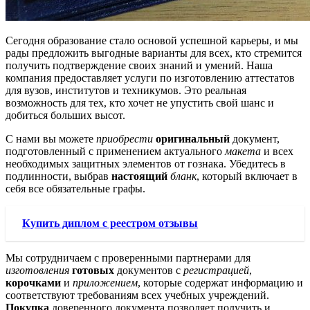
Сегодня образование стало основой успешной карьеры, и мы
рады предложить выгодные варианты для всех, кто стремится
получить подтверждение своих знаний и умений. Наша
компания предоставляет услуги по изготовлению аттестатов
для вузов, институтов и техникумов. Это реальная
возможность для тех, кто хочет не упустить свой шанс и
добиться больших высот.
С нами вы можете
приобрести
оригинальный
документ,
подготовленный с применением актуального
макета
и всех
необходимых защитных элементов от гознака. Убедитесь в
подлинности, выбрав
настоящий
бланк
, который включает в
себя все обязательные графы.
Купить диплом с реестром отзывы
Мы сотрудничаем с проверенными партнерами для
изготовления
готовых
документов с
регистрацией
,
корочками
и
приложением
, которые содержат информацию и
соответствуют требованиям всех учебных учреждений.
Покупка
доверенного документа позволяет получить и