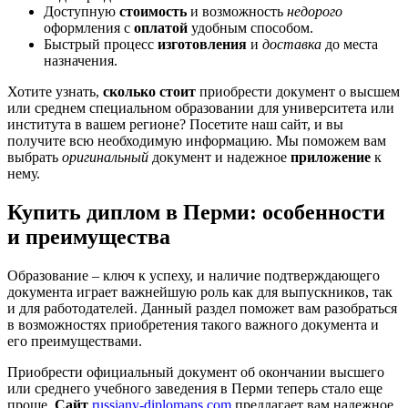
Доступную
стоимость
и возможность
недорого
оформления с
оплатой
удобным способом.
Быстрый процесс
изготовления
и
доставка
до места
назначения.
Хотите узнать,
сколько стоит
приобрести документ о высшем
или среднем специальном образовании для университета или
института в вашем регионе? Посетите наш сайт, и вы
получите всю необходимую информацию. Мы поможем вам
выбрать
оригинальный
документ и надежное
приложение
к
нему.
Купить диплом в Перми: особенности
и преимущества
Образование – ключ к успеху, и наличие подтверждающего
документа играет важнейшую роль как для выпускников, так
и для работодателей. Данный раздел поможет вам разобраться
в возможностях приобретения такого важного документа и
его преимуществами.
Приобрести официальный документ об окончании высшего
или среднего учебного заведения в Перми теперь стало еще
проще.
Сайт
russiany-diplomans.com
предлагает вам надежное