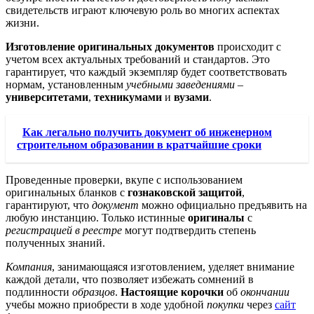
свидетельств играют ключевую роль во многих аспектах
жизни.
Изготовление оригинальных документов
происходит с
учетом всех актуальных требований и стандартов. Это
гарантирует, что каждый экземпляр будет соответствовать
нормам, установленным
учебными заведениями
–
университетами
,
техникумами
и
вузами
.
Как легально получить документ об инженерном
строительном образовании в кратчайшие сроки
Проведенные проверки, вкупе с использованием
оригинальных бланков с
гознаковской защитой
,
гарантируют, что
документ
можно официально предъявить на
любую инстанцию. Только истинные
оригиналы
с
регистрацией в реестре
могут подтвердить степень
полученных знаний.
Компания
, занимающаяся изготовлением, уделяет внимание
каждой детали, что позволяет избежать сомнений в
подлинности
образцов
.
Настоящие корочки
об
окончании
учебы можно приобрести в ходе удобной
покупки
через
сайт