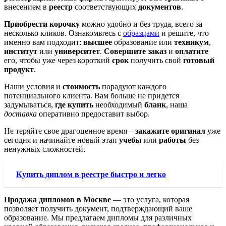
внесением в
реестр
соответствующих
документов
.
Приобрести корочку
можно удобно и без труда, всего за
несколько кликов. Ознакомьтесь с
образцами
и решите, что
именно вам подходит:
высшее
образование или
техникум
,
институт
или
университет
.
Совершите заказ
и
оплатите
его, чтобы уже через короткий
срок
получить свой
готовый
продукт
.
Наши условия и
стоимость
порадуют каждого
потенциального клиента. Вам больше не придется
задумываться,
где купить
необходимый
бланк
, наша
доставка
оперативно предоставит выбор.
Не теряйте свое драгоценное время –
закажите оригинал
уже
сегодня и начинайте новый этап
учебы
или
работы
без
ненужных сложностей.
Купить диплом в реестре быстро и легко
Продажа дипломов в Москве
— это услуга, которая
позволяет получить документ, подтверждающий ваше
образование. Мы предлагаем дипломы для различных