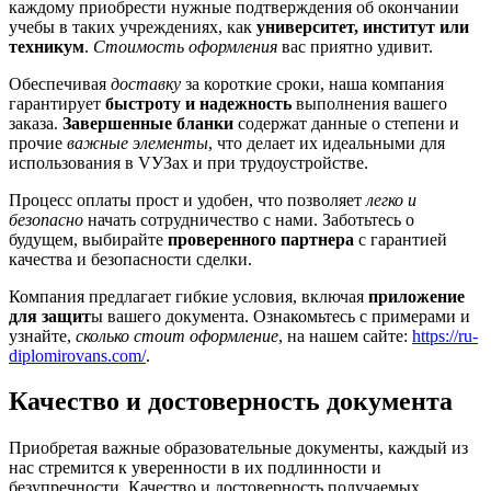
каждому приобрести нужные подтверждения об окончании
учебы в таких учреждениях, как
университет, институт или
техникум
.
Стоимость оформления
вас приятно удивит.
Обеспечивая
доставку
за короткие сроки, наша компания
гарантирует
быстроту и надежность
выполнения вашего
заказа.
Завершенные бланки
содержат данные о степени и
прочие
важные элементы
, что делает их идеальными для
использования в VУЗах и при трудоустройстве.
Процесс оплаты прост и удобен, что позволяет
легко и
безопасно
начать сотрудничество с нами. Заботьтесь о
будущем, выбирайте
проверенного партнера
с гарантией
качества и безопасности сделки.
Компания предлагает гибкие условия, включая
приложение
для защит
ы вашего документа. Ознакомьтесь с примерами и
узнайте,
сколько стоит оформление
, на нашем сайте:
https://ru-
diplomirovans.com/
.
Качество и достоверность документа
Приобретая важные образовательные документы, каждый из
нас стремится к уверенности в их подлинности и
безупречности. Качество и достоверность получаемых