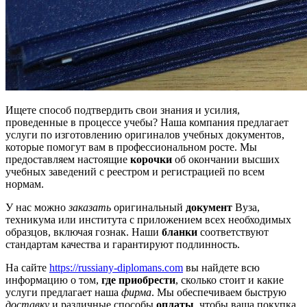
Ищете способ подтвердить свои знания и усилия,
проведенные в процессе учебы? Наша компания предлагает
услуги по изготовлению оригиналов учебных документов,
которые помогут вам в профессиональном росте. Мы
предоставляем настоящие
корочки
об окончании высших
учебных заведений с реестром и регистрацией по всем
нормам.
У нас можно
заказать
оригинальный
документ
Вуза,
техникума или института с приложением всех необходимых
образцов, включая гознак. Наши
бланки
соответствуют
стандартам качества и гарантируют подлинность.
На сайте
https://russiany-diplomans.com
вы найдете всю
информацию о том,
где приобрести
, сколько стоит и какие
услуги предлагает наша
фирма
. Мы обеспечиваем быструю
доставку
и различные способы
оплаты
, чтобы ваша покупка