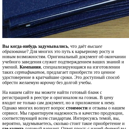
Вы когда-нибудь задумывались
, что даёт
высшее
образование
? Для многих это путь к карьерному росту и
новым возможностям. Оригинальный документ об окончании
учебного заведения служит подтверждением ваших знаний и
умений.
Компания
, специализирующаяся на изготовлении
таких
сертификатов
, предлагает приобрести это ценное
удостоверение в кратчайшие сроки. Это доступный способ
обрести желаемую
корочку
без долгой учебы.
На нашем сайте вы можете найти готовый
бланк
с
регистрацией в реестре и оригиналом на гознак. В цену
входит не только сам документ, но и приложение к нему.
Однако многих волнует вопрос
стоимости
и отзывы о нашем
сервисе. Мы гарантируем надежность и качество продукции,
соответствующей всем стандартам. Интересуясь темой, вы,
вероятно, задумываетесь, сколько стоит такое приобретение и
где купить
готовый вариант. Ответ прост: с нашей
фирмой
вы