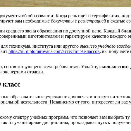
окументы об образовании. Когда речь идет о сертификатах, по
нтируют вам необходимые
документы с регистрацией
в сжатые ср
ии среднего звена образования по доступной цене. Каждый
бла
роверенными изготовителями и гарантируем качество каждого э
 для техникума, института или другого
высшего учебного заведе
сайт
https://ru-diplomirovans.com/аттестат-9-классов
, вы получаете
а, соответствующего всем требованиям. Узнайте,
сколько стоит
 экспертами отрасли.
 класс
разные образовательные учреждения, включая институты и техни
ональной деятельности. Независимо от того, интересует ли вас
кому спектру учебных программ, что позволяет вам выбрать ту 
 так и гуманитарные дисциплины, прокладывая путь к получени