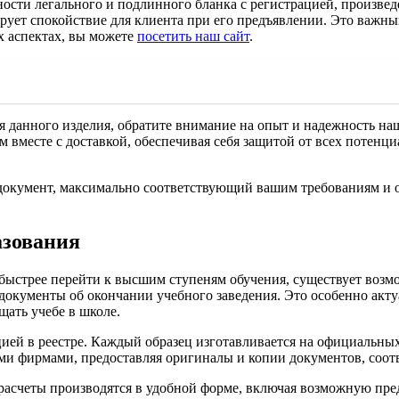
ости легального и подлинного бланка с регистрацией, произвед
рует спокойствие для клиента при его предъявлении. Это важны
х аспектах, вы можете
посетить наш сайт
.
я данного изделия, обратите внимание на опыт и надежность 
ом вместе с доставкой, обеспечивая себя защитой от всех потен
окумент, максимально соответствующий вашим требованиям и о
азования
и быстрее перейти к высшим ступеням обучения, существует воз
окументы об окончании учебного заведения. Это особенно актуа
щать учебе в школе.
ей в реестре. Каждый образец изготавливается на официальных 
ыми фирмами, предоставляя оригиналы и копии документов, соо
 расчеты производятся в удобной форме, включая возможную пре