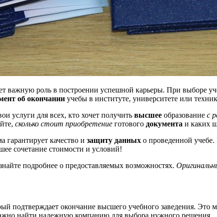
т важную роль в построении успешной карьеры. При выборе уче
мент об окончании
учебы в институте, университете или техник
вои услуги для всех, кто хочет получить
высшее
образование
с 
айте,
сколько стоит приобретение
готового
документа
и каких ш
а гарантирует качество и
защиту данных
о проведенной учебе.
шее сочетание стоимости и условий!
знайте подробнее о предоставляемых возможностях.
Оригинальн
ый подтверждает окончание высшего учебного заведения. Это мо
х важно найти надежную компанию для выбора нужного решения.