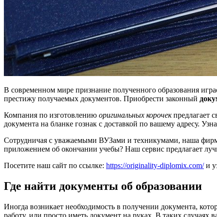
В современном мире признание полученного образования играе
престижу получаемых документов. Приобрести законный
доку
Компания по изготовлению
оригинальных корочек
предлагает с
документа на бланке гознак с доставкой по вашему адресу. Узн
Сотрудничая с уважаемыми ВУЗами и техникумами, наша фирм
приложением об окончании учебы? Наш сервис предлагает луч
Посетите наш сайт по ссылке:
https://originality-diplomix.com/
и у
Где найти документы об образовании
Иногда возникает необходимость в получении документа, котор
работу, или просто иметь документ на руках. В таких случая