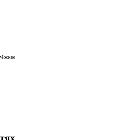
 Москве
стях