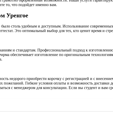
уя грамотно оформленные возможности. Наши услуги гарантирую
те то, что подойдет именно вам.
м Уренгое
е было столь удобным и доступным. Использование современных
тестат. Это оптимальный выбор для тех, кто ценит время и стр
аниям и стандартам. Профессиональный подход к изготовлению 
 Фирма обеспечивает изготовление по оригинальным технологи
а.
сть недорого приобрести корочку с регистрацией и с внесением 
ших пожеланий. Гибкие условия оплаты и возможность доставки
заться с менеджером для консультации. Если вы студент и вам с