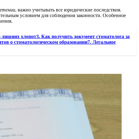
етении
, важно учитывать все юридические последствия.
язательным условием для соблюдения законности. Особенное
жения.
з лишних хлопот3. Как получить документ стоматолога за
нтов о стоматологическом образовании7. Легальное