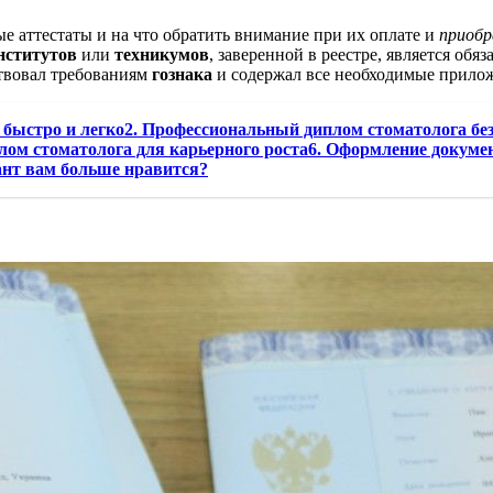
е аттестаты и на что обратить внимание при их оплате и
приобр
нститутов
или
техникумов
, заверенной в реестре, является об
ствовал требованиям
гознака
и содержал все необходимые прило
и быстро и легко2. Профессиональный диплом стоматолога бе
лом стоматолога для карьерного роста6. Оформление докуме
ант вам больше нравится?