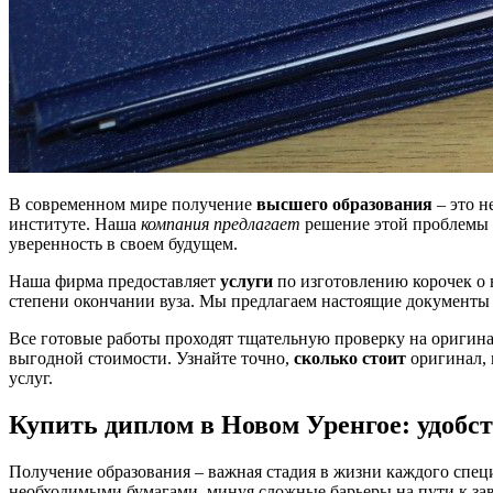
В современном мире получение
высшего образования
– это н
институте. Наша
компания предлагает
решение этой проблемы 
уверенность в своем будущем.
Наша фирма предоставляет
услуги
по изготовлению корочек о
степени окончании вуза. Мы предлагаем настоящие документы с
Все готовые работы проходят тщательную проверку на оригина
выгодной стоимости. Узнайте точно,
сколько стоит
оригинал, 
услуг.
Купить диплом в Новом Уренгое: удобст
Получение образования – важная стадия в жизни каждого специ
необходимыми бумагами, минуя сложные барьеры на пути к зав