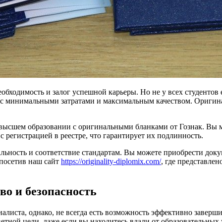
еобходимость и залог успешной карьеры. Но не у всех студентов
с минимальными затратами и максимальным качеством. Оригина
 высшем образовании с оригинальными бланками от Гознак. Вы
 регистрацией в реестре, что гарантирует их подлинность.
льность и соответствие стандартам. Вы можете приобрести доку
посетив наш сайт
https://originality-diplomix.com/
, где представле
во и безопасность
алиста, однако, не всегда есть возможность эффективно заверш
етной цели, даже если вы находитесь вдали от образовательны