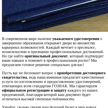
В современном мире наличие
уважаемого удостоверения
о
завершении образования открывает двери ко множеству
карьерных возможностей. Каждый мечтает о
престиже,
возможностях
и признании профессиональных достижений.
Но где найти
оригинальный документ
, который подтвердит
ваши навыки и поможет в
профессиональном росте
? Мы
предлагаем готовое решение специально для вас!
Пусть вас не беспокоит вопрос о
приобретении достоверного
свидетельства
, ведь наша
компания
предлагает качественные
услуги по изготовлению и предоставлению удостоверений,
отвечающих всем стандартам ГОЗНАК. Мы гарантируем
официальную регистрацию и защиту
каждого из наших
предложений, благодаря которой ваш документ будет
отличаться
высокой степенью подлинности
.
Узнайте,
сколько стоит
ваш будущий билет в мир новых