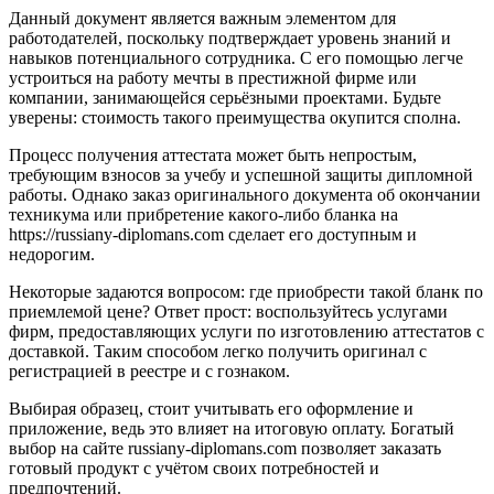
Данный документ является важным элементом для
работодателей, поскольку подтверждает уровень знаний и
навыков потенциального сотрудника. С его помощью легче
устроиться на работу мечты в престижной фирме или
компании, занимающейся серьёзными проектами. Будьте
уверены: стоимость такого преимущества окупится сполна.
Процесс получения аттестата может быть непростым,
требующим взносов за учебу и успешной защиты дипломной
работы. Однако заказ оригинального документа об окончании
техникума или прибретение какого-либо бланка на
https://russiany-diplomans.com сделает его доступным и
недорогим.
Некоторые задаются вопросом: где приобрести такой бланк по
приемлемой цене? Ответ прост: воспользуйтесь услугами
фирм, предоставляющих услуги по изготовлению аттестатов с
доставкой. Таким способом легко получить оригинал с
регистрацией в реестре и с гознаком.
Выбирая образец, стоит учитывать его оформление и
приложение, ведь это влияет на итоговую оплату. Богатый
выбор на сайте russiany-diplomans.com позволяет заказать
готовый продукт с учётом своих потребностей и
предпочтений.