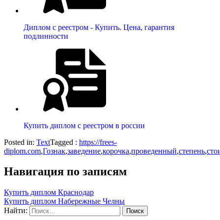
Диплом с реестром - Купить. Цена, гарантия
подлинности
Купить диплом с реестром в россии
Posted in:
Text
Tagged :
https://frees-
diplom.com
,
Гознак
,
заведение
,
корочка
,
проведенный
,
степень
,
сто
Навигация по записям
Купить диплом Краснодар
Купить диплом Набережные Челны
Найти: