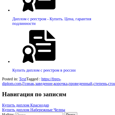
Диплом с реестром - Купить. Цена, гарантия
подлинности
Купить диплом с реестром в россии
Posted in:
Text
Tagged :
https://frees-
diplom.com
,
Гознак
,
заведение
,
корочка
,
проведенный
,
степень
,
сто
Навигация по записям
Купить диплом Краснодар
Купить диплом Набережные Челны
Найти: