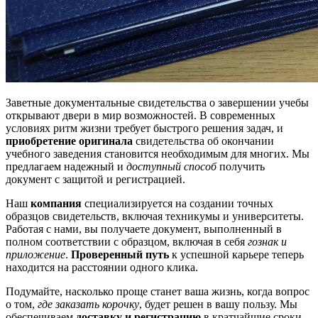
Заветные документальные свидетельства о завершении учебы
открывают двери в мир возможностей. В современных
условиях ритм жизни требует быстрого решения задач, и
приобретение оригинала
свидетельства об окончании
учебного заведения становится необходимым для многих. Мы
предлагаем надежный и
доступный способ
получить
документ с защитой и регистрацией.
Наш
компания
специализируется на создании точных
образцов свидетельств, включая техникумы и университеты.
Работая с нами, вы получаете документ, выполненный в
полном соответствии с образцом, включая в себя
гознак и
приложение
.
Проверенный путь
к успешной карьере теперь
находится на расстоянии одного клика.
Подумайте, насколько проще станет ваша жизнь, когда вопрос
о том,
где заказать корочку
, будет решен в вашу пользу. Мы
обеспечиваем
доставку и регистрацию
в кратчайшие сроки.