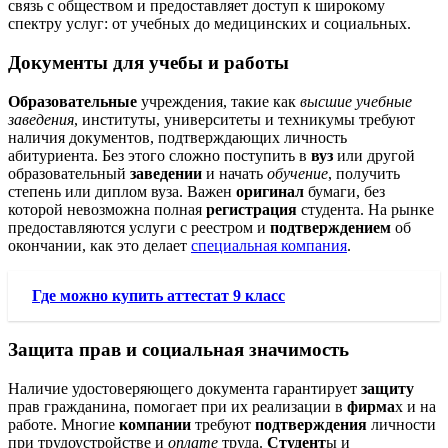
связь с обществом и предоставляет доступ к широкому
спектру услуг: от учебных до медицинских и социальных.
Документы для учебы и работы
Образовательные
учреждения, такие как
высшие учебные
заведения
, институты, университеты и техникумы требуют
наличия документов, подтверждающих личность
абитуриента. Без этого сложно поступить в
вуз
или другой
образовательный
заведении
и начать
обучение
, получить
степень или диплом вуза. Важен
оригинал
бумаги, без
которой невозможна полная
регистрация
студента. На рынке
предоставляются услуги с реестром и
подтверждением
об
окончании, как это делает
специальная компания
.
Где можно купить аттестат 9 класс
Защита прав и социальная значимость
Наличие удостоверяющего документа гарантирует
защиту
прав гражданина, помогает при их реализации в
фирма
х и на
работе. Многие
компании
требуют
подтверждения
личности
при трудоустройстве и
оплате
труда.
Студент
ы и