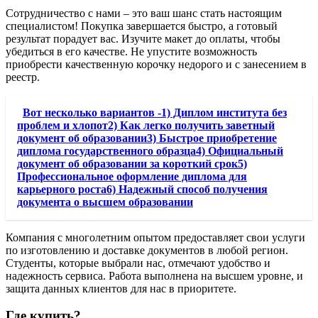
Сотрудничество с нами – это ваш шанс стать настоящим
специалистом! Покупка завершается быстро, а готовый
результат порадует вас. Изучите макет до оплаты, чтобы
убедиться в его качестве. Не упустите возможность
приобрести качественную корочку недорого и с занесением в
реестр.
Вот несколько вариантов -1) Диплом института без
проблем и хлопот2) Как легко получить заветный
документ об образовании3) Быстрое приобретение
диплома государственного образца4) Официальный
документ об образовании за короткий срок5)
Профессиональное оформление диплома для
карьерного роста6) Надежный способ получения
документа о высшем образовании
Компания с многолетним опытом предоставляет свои услуги
по изготовлению и доставке документов в любой регион.
Студенты, которые выбрали нас, отмечают удобство и
надежность сервиса. Работа выполнена на высшем уровне, и
защита данных клиентов для нас в приоритете.
Где купить?