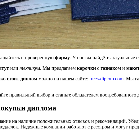
ращайтесь в проверенную
фирму
. У нас вы найдёте актуальные
с
итут
или
техникум
. Мы предлагаем
корочки
с
гознаком
и
маке
ко стоит диплом
можно на нашем сайте:
frees-diplom.com
. Мы г
айте правильный выбор и станьте обладателем востребованного 
покупки диплома
ние на наличие положительных отзывов и рекомендаций. Убедит
подделок. Надежные компании работают с реестром и могут пред