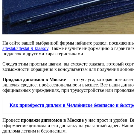
На сайте вашей выбранной фирмы найдите раздел, посвященны
attestat/attestat-9-klassov
. Также изучите информацию о гарантиях
подделок и другими характеристиками.
Следуя этим простым шагам, вы сможете заказать готовый серти
возможности обращения к консультантам для получения допол
Продажа дипломов в Москве
— это услуга, которая позволяе
включая среднее, профессиональное и высшее. Все наши дипло
официальных учреждениях, при трудоустройстве или продолж
Как приобрести диплом в Челябинске безопасно и быстр
Процесс
продажи дипломов в Москве
у нас прост и удобен. 
оформление диплома и его доставку на указанный адрес. Наши 
диплома легким и безопасным.