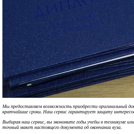
Мы предоставляем возможность приобрести оригинальный доку
кратчайшие сроки. Наш сервис гарантирует защиту интересо
Выбирая наш сервис, вы экономите годы учебы в техникуме ил
точный макет настоящего документа об окончании вуза.