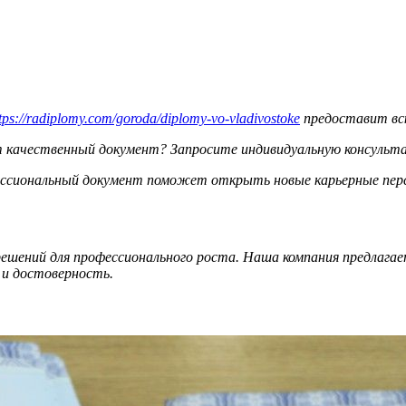
tps://radiplomy.com/goroda/diplomy-vo-vladivostoke
предоставит вс
т качественный документ? Запросите индивидуальную консульта
ессиональный документ поможет открыть новые карьерные пер
ений для профессионального роста. Наша компания предлагает
о и достоверность.