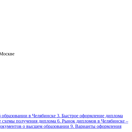
 Москве
б образовании в Челябинске 3. Быстрое оформление диплома
е схемы получения диплома 6. Рынок дипломов в Челябинске –
 документов о высшем образовании 9. Варианты оформления