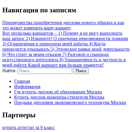
Навигация по записям
Преимущества приобретения диплома нового образца и как
это может изменить вашу карьеру
Вот несколько вариантов – 1) Почему я не могу выполнить
ваш запрос 2) Извините! О причинах невозможности помощи
3) Ограничения и принципы моей работы 4) Когда
приходится отказывать 5) Этические рамки моей деятельности
6) Что стоит за моим отказом 7) Разговор о границах
искусственного интеллекта 8) Transparentность и честность в
моей работе Какой вариант вам больше нравится?
Найти:
Главная
Информация
Где купить диплом об образовании Москва
Купить диплом инженера-строителя Москва
Продажа дипломов экономического техникума Москва
Партнеры
купить аттестат за 9 класс