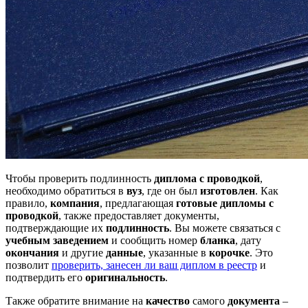
Чтобы проверить подлинность
диплома с проводкой
,
необходимо обратиться в
вуз
, где он был
изготовлен
. Как
правило,
компания
, предлагающая
готовые дипломы с
проводкой
, также предоставляет документы,
подтверждающие их
подлинность
. Вы можете связаться с
учебным заведением
и сообщить номер
бланка
, дату
окончания
и другие
данные
, указанные в
корочке
. Это
позволит
проверить, занесен ли ваш диплом в реестр
и
подтвердить его
оригинальность
.
Также обратите внимание на
качество
самого
документа
–