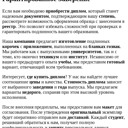
Если вам необходимо
приобрести диплом
, который станет
надежным
документом
, подтверждающим вашу
степень
,
рассмотрите возможность оформления образца с занесением в
реестр
. Это позволит избежать сложностей при проверках и
гарантировать подлинность вашего образования.
Наша
компания
предлагает
изготовление
подлинных
корочек
с
приложением
, выполненных на
бланках гознак
.
Мы работаем как с выпускниками
университетов
, так и с
теми, кто окончил
техникум
или
институт
. Независимо от
вашего предыдущего опыта
учебы
, мы предоставим
готовый
вариант, отвечающий всем требованиям.
Интересует,
где купить диплом
? У нас вы найдете лучшее
соотношение
цены
и качества.
Стоимость диплома
зависит
от выбранного
заведения
и
года
выпуска. Мы предлагаем
варианты
недорого
, сохраняя при этом высокий уровень
исполнения.
После внесения предоплаты, мы предоставим вам
макет
для
согласования. После утверждения
оригинальный
экземпляр
будет оперативно отправлен вам
доставкой
. Каждый
студент
,
решивший обратиться к нам, получает полную
конфиденциальность и
защиту
персональных данных.