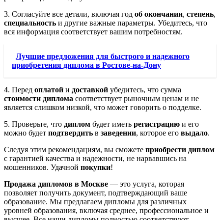
3. Согласуйте все детали, включая год
об окончании
,
степень
,
специальность
и другие важные параметры. Убедитесь, что
вся информация соответствует вашим потребностям.
Лучшие предложения для быстрого и надежного
приобретения диплома в Ростове-на-Дону
4. Перед
оплатой
и
доставкой
убедитесь, что сумма
стоимости диплома
соответствует рыночным ценам и не
является слишком низкой, что может говорить о подделке.
5. Проверьте, что
диплом
будет иметь
регистрацию
и его
можно будет
подтвердить
в
заведении
, которое его
выдало
.
Следуя этим рекомендациям, вы сможете
приобрести диплом
с гарантией качества и надежности, не нарвавшись на
мошенников. Удачной
покупки
!
Продажа дипломов в Москве
— это услуга, которая
позволяет получить документ, подтверждающий ваше
образование. Мы предлагаем дипломы для различных
уровней образования, включая среднее, профессиональное и
высшее. Все наши дипломы полностью соответствуют