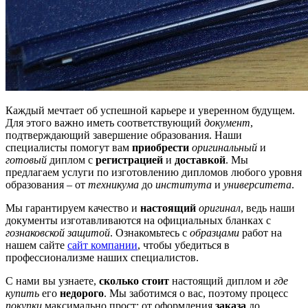
Каждый мечтает об успешной карьере и уверенном будущем.
Для этого важно иметь соответствующий
документ
,
подтверждающий завершение образования. Наши
специалисты помогут вам
приобрести
оригинальный
и
готовый
диплом с
регистрацией
и
доставкой
. Мы
предлагаем услуги по изготовлению дипломов любого уровня
образования – от
техникума
до
института
и
университета
.
Мы гарантируем качество и
настоящий
оригинал
, ведь наши
документы изготавливаются на официальных бланках с
гознаковской защитой
. Ознакомьтесь с
образцами
работ на
нашем сайте
сайт компании
, чтобы убедиться в
профессионализме наших специалистов.
С нами вы узнаете,
сколько стоит
настоящий диплом и
где
купить
его
недорого
. Мы заботимся о вас, поэтому процесс
покупки
максимально прост: от оформления
заказа
до