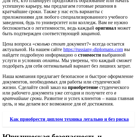
Для тех, кто планирует продолжить образование или начать
успешную карьеру, мы предлагаем готовые решения в
кратчайшие сроки. Также у нас есть варианты с
приложениями для любого специализированного учебного
заведения, будь то университет или колледж. Вам не нужно
беспокоиться о легитимности, ведь каждый
оригинал
может
быть подтвержден соответствующей
защитой
.
Цена вопроса «
сколько стоит
документ?» всегда остается
актуальной. На нашем сайте
https://russiany-diplomans.com
вы
найдете подробную информацию о
стоимости
выбранной
услуги и условиях
оплаты
. Мы уверены, что каждый сможет
подобрать для себя оптимальный вариант без лишних затрат.
Наша компания предлагает безопасное и быстрое оформление
документов, необходимых для работы или студенческой
жизни. Сделайте свой заказ на
приобретение
студенческого
или рабочего документа уже сегодня и получите его
в
кратчайшие сроки
. Развитие и успех клиентов – наша главная
цель, и мы делаем все возможное для её достижения.
Как приобрести диплом техника легально и без риска
Юридическая безопасность и