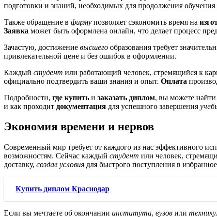
подготовки и знаний, необходимых для продолжения обучения
Также обращение в
фирму
позволяет сэкономить время на
изго
Заявка
может быть оформлена онлайн, что делает процесс пре
Зачастую, достижение
высшего
образования требует значительн
привлекательной цене и без ошибок в оформлении.
Каждый
студент
или работающий человек, стремящийся к кар
официально подтвердить ваши знания и опыт.
Оплата
производ
Подробности,
где купить
и
заказать диплом
, вы можете найти
и как проходит
документация
для успешного завершения
учеб
Экономия времени и нервов
Современный мир требует от каждого из нас эффективного исп
возможностям. Сейчас каждый
студент
или человек, стремящ
доставку,
создав условия
для быстрого поступления в избранно
Купить диплом Краснодар
Если вы мечтаете об окончании
института
,
вузов
или
технику