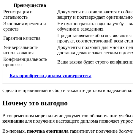
Преимущества
Регистрация и
Документы изготавливаются с соблю
легальность
защиту и подтверждает оригинально
Экономия времени и
Не нужно тратить годы на учебу – в
средств
обучение в заведениях.
Предоставляемые образцы являются 
Гарантия качества
продукт, соответствующий всем стан
Универсальность
Документы подходят для многих цел
использования
доставка делают заказ легким и дос
Конфиденциальность
Ваша заявка будет строго конфиденц
процесса
Как приобрести диплом университета
Сделайте правильный выбор и закажите диплом в надежной ком
Почему это выгодно
В современном мире наличие документов об окончании учебы 
компании
для получения настоящего диплома позволяет упрост
Во-первых,
покупка оригинала
гарантирует получение
докум