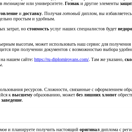
 в
техникуме
или университете.
Гознак
и другие элементы
защи
товление
и
доставку
. Получая
готовый
диплом, вы избавляетесь
дельно простым и удобным.
ых затрат, но
стоимость
услуг наших специалистов будет
недоро
ьерным высотам, может использовать наш сервис для получения
ится при получении документов с возможностью выбора удобно
 на нашем сайте:
https://ru-diplomirovans.com/
. Там же указано,
ско
ы
.
ользования ресурсов. Сложности, связанные с оформлением обр
ийся к
высшему
образованию, может
без лишних хлопот
обрест
е
заведение
.
мов
и планируете получить настоящий
оригинал
диплома с реги