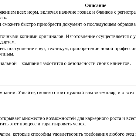
Описание
дением всех норм, включая наличие гознак и бланков с регистр
сть.
ы сможете быстро приобрести документ о последующем образован
точными копиями оригиналов. Изготовление осуществляется с у
дартам.
ей: поступление в вуз, техникум, приобретение новой професси
тупным.
иальной – компания заботится о безопасности своих клиентов.
пании. Узнайте, сколько стоит нужный вам экземпляр, и о всех
открывает множество возможностей для карьерного роста и все
ить этот процесс и гарантировать успех.
ентов
, которые способны удовлетворить требования любого
вуза