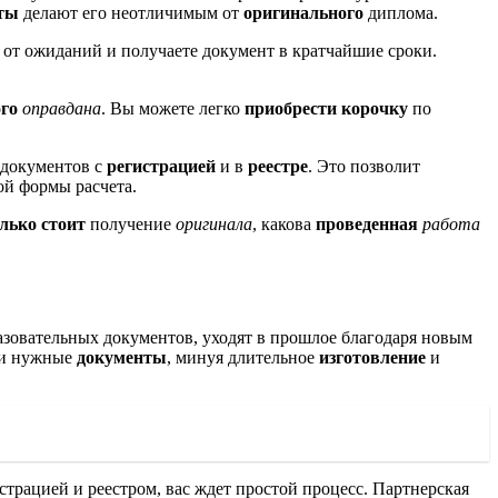
ты
делают его неотличимым от
оригинального
диплома.
 от ожиданий и получаете документ в кратчайшие сроки.
го
оправдана
. Вы можете легко
приобрести
корочку
по
 документов с
регистрацией
и в
реестре
. Это позволит
й формы расчета.
лько стоит
получение
оригинала
, какова
проведенная
работа
азовательных документов, уходят в прошлое благодаря новым
и нужные
документы
, минуя длительное
изготовление
и
страцией и реестром, вас ждет простой процесс. Партнерская