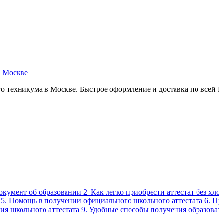
в Москве
о техникума в Москве. Быстрое оформление и доставка по всей
окумент об образовании 2. Как легко приобрести аттестат без х
5. Помощь в получении официального школьного аттестата 6. П
я школьного аттестата 9. Удобные способы получения образоват