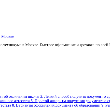
в Москве
о техникума в Москве. Быстрое оформление и доставка по всей
стат об окончании школы 2. Легкий способ получить документ о 
льного аттестата 5. Простой алгоритм получения документа о 
ттестата 8. Варианты оформления документа об образовании 9. Р