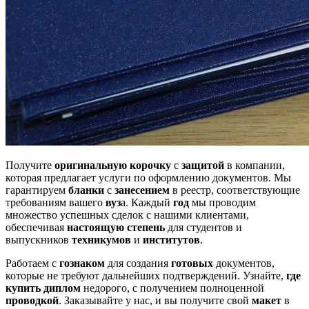
Получите
оригинальную корочку
с
защитой
в компании,
которая предлагает услуги по оформлению документов. Мы
гарантируем
бланки
с
занесением
в реестр, соответствующие
требованиям вашего
вуз
а. Каждый
год
мы проводим
множество успешных сделок с нашими клиентами,
обеспечивая
настоящую степень
для студентов и
выпускников
техникумов
и
институтов
.
Работаем с
гознаком
для создания
готовых
документов,
которые не требуют дальнейших подтверждений. Узнайте,
где
купить диплом
недорого, с получением полноценной
проводкой
. Заказывайте у нас, и вы получите свой
макет
в