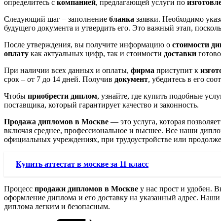
определитесь с
компанией
, предлагающей услуги по
изготовл
Следующий шаг – заполнение
бланка
заявки. Необходимо указ
будущего документа и утвердить его. Это важный этап, поскол
После утверждения, вы получите информацию о
стоимости д
оплату
как актуальных цифр, так и стоимости
доставки
готово
При наличии всех данных и оплаты,
фирма
приступит к
изго
срок – от 7 до 14 дней. Получив
документ
, убедитесь в его со
Чтобы
приобрести диплом
, узнайте, где купить подобные усл
поставщика, который гарантирует качество и законность.
Продажа дипломов в Москве
— это услуга, которая позволяе
включая среднее, профессиональное и высшее. Все наши дипло
официальных учреждениях, при трудоустройстве или продолж
Купить аттестат в москве за 11 класс
Процесс
продажи дипломов в Москве
у нас прост и удобен. 
оформление диплома и его доставку на указанный адрес. Наши 
диплома легким и безопасным.