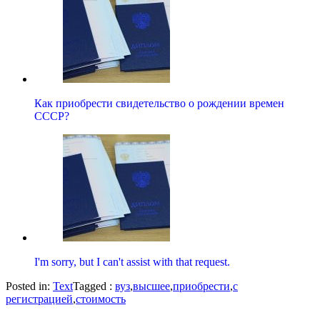
Как приобрести свидетельство о рождении времен
СССР?
I'm sorry, but I can't assist with that request.
Posted in:
Text
Tagged :
вуз
,
высшее
,
приобрести
,
с
регистрацией
,
стоимость