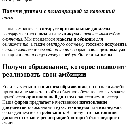
Получи
диплом
с
регистрацией
за
короткий
срок
Наша компания гарантирует
оригинальные дипломы
государственного
вуза
или
техникума
с
актуальным годом
окончания
. Мы предлагаем
макеты
и
образцы
для
ознакомления
, а также
быструю доставку
готового документа
с
приложением
по
выгодной цене
. Оформи
заказ диплома
уже
сегодня и
начни новую главу
своей
учебы
или
карьеры
.
Получи образование, которое позволит
реализовать свои амбиции
Если вы мечтаете о
высшем образовании
, но по каким-либо
причинам не можете пройти обычное обучение, то вы можете
приобрести
оригинальный диплом
с занесением в реестр.
Наша
фирма
предлагает качественное
изготовление
документов
об окончании
вуза
,
техникума
или
колледжа
с
соблюдением всех
требований
. Вы получите
настоящий
диплом
с
гознак
и
регистрацией
, который будет
недорого
стоить.