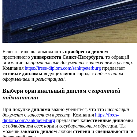
Если ты ищешь возможность
приобрести диплом
престижного
университета Санкт-Петербурга
, то обращай
внимание на
оригинальные документы
с
занесением в реестр
.
Компания
https://frees-diplom.com/sanktpeterburg
предлагает
готовые дипломы
ведущих
вузов
города с
надлежащим
оформлением
и
регистрацией
.
Выбери
оригинальный диплом
с
гарантией
подлинности
При покупке
диплома
важно убедиться, что это
настоящий
документ
с
занесением в реестр
. Компания
https://frees-
diplom.com/sanktpeterburg
предлагает
качественные дипломы
с
соблюдением всех норм
и
государственным образцом
. Ты
можешь
заказать диплом
любой
степени
и
специальности
по
доступной цене
.