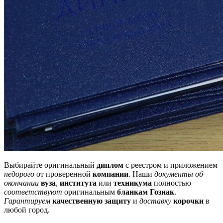
Выбирайте оригинальный
диплом
с реестром и приложением
недорого
от проверенной
компании
. Наши
документы об
окончании
вуза
,
института
или
техникума
полностью
соответствуют
оригинальным
бланкам Гознак
.
Гарантируем
качественную защиту
и
доставку
корочки
в
любой город.