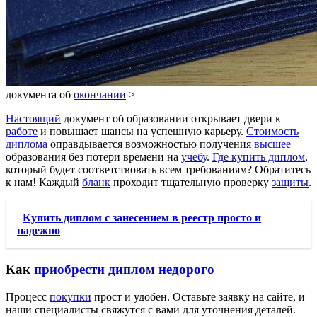
документа об
окончании
>
Настоящий
документ об образовании открывает двери к
работе
и повышает шансы на успешную карьеру.
Стоимость
диплома
оправдывается возможностью получения
высшее
образования без потери времени на
учебу
.
Где купить диплом
,
который будет соответствовать всем требованиям? Обратитесь
к нам! Каждый
бланк
проходит тщательную проверку
защиты
.
Купить диплом с занесением в реестр просто и
надежно
Как
приобрести диплом
недорого
Процесс
покупки
прост и удобен. Оставьте заявку на сайте, и
наши специалисты свяжутся с вами для уточнения деталей.