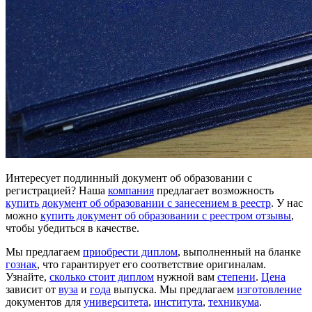
Интересует подлинный документ об образовании с
регистрацией? Наша
компания
предлагает возможность
купить документ об образовании с занесением в реестр
. У нас
можно
купить документ об образовании с реестром отзывы
,
чтобы убедиться в качестве.
Мы предлагаем
приобрести диплом
, выполненный на бланке
гознак
, что гарантирует его соответствие оригиналам.
Узнайте,
сколько стоит диплом
нужной вам
степени
.
Цена
зависит от
вуза
и
года
выпуска. Мы предлагаем
изготовление
документов для
университета
,
института
,
техникума
.