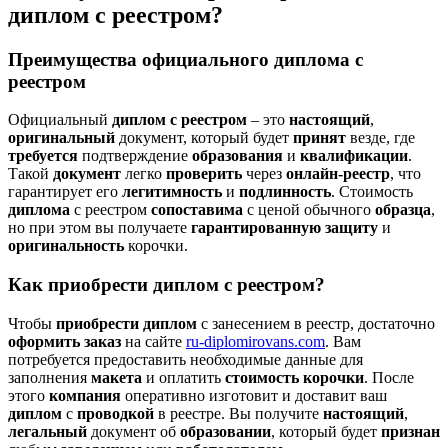
диплом с реестром?
Преимущества официального диплома с
реестром
Официальный
диплом с реестром
– это
настоящий
,
оригинальный
документ, который будет
принят
везде, где
требуется
подтверждение
образования
и
квалификации
.
Такой
документ
легко
проверить
через
онлайн-реестр
, что
гарантирует его
легитимность
и
подлинность
. Стоимость
диплома
с реестром
сопоставима
с ценой обычного
образца
,
но при этом вы получаете
гарантированную защиту
и
оригинальность
корочки.
Как приобрести диплом с реестром?
Чтобы
приобрести диплом
с занесением в реестр, достаточно
оформить заказ
на сайте
ru-diplomirovans.com
. Вам
потребуется предоставить необходимые данные для
заполнения
макета
и оплатить
стоимость
корочки
. После
этого
компания
оперативно изготовит и доставит ваш
диплом
с
проводкой
в реестре. Вы получите
настоящий
,
легальный
документ об
образовании
, который будет
признан