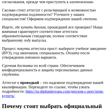
согласования, прежде чем приступить к
изготовлению
.
Сколько стоит аттестат с
регистрацией
и возможностью
подтверждения подлинности? Уточните у наших
специалистов! Оформим подтверждение вашей
степени
.
Ищете,
где купить диплом
, прошедший все проверки? Наша
компания
гарантирует соответствие аттестата
образовательным стандартам, полное соответствие
выбранному
году
выпуска.
Процесс
покупки
аттестата прост: выберите учебное заведение
(ВУЗ), год окончания, специальность.
Оплата
после
утверждения
готового
варианта.
Срочная
доставка
по всей стране. Обеспечиваем
конфиденциальность и
защиту
персональных данных
студента
.
Аттестат
с проводкой
– это надежное подтверждение вашей
квалификации. Переходите по ссылке, чтобы узнать
подробности:
https://ru-diplomirovans.com/диплом-с-реестром-
купить/
Почему стоит выбрать официальный