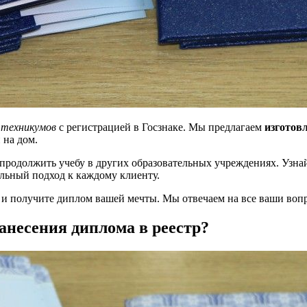
и
техникумов
с регистрацией в Госзнаке. Мы предлагаем
изготов
 на дом.
продолжить учебу в других образовательных учреждениях. Узна
льный подход к каждому клиенту.
и получите диплом вашей мечты. Мы отвечаем на все ваши во
несения диплома в реестр?