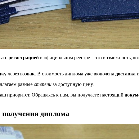
та
с
регистрацией
в официальном реестре – это возможность, к
дку
через
гознак
. В стоимость диплома уже включена
доставка
и
едлагаем разные
степени
за доступную цену.
аш приоритет. Обращаясь к нам, вы получаете настоящий
докум
я получения диплома