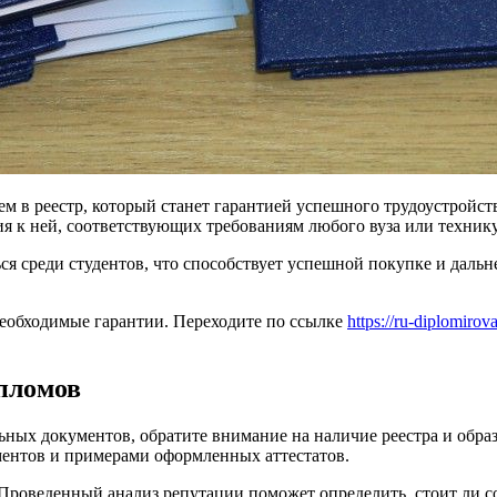
ем в реестр, который станет гарантией успешного трудоустройс
я к ней, соответствующих требованиям любого вуза или техник
я среди студентов, что способствует успешной покупке и дальне
необходимые гарантии. Переходите по ссылке
https://ru-diplomir
пломов
ных документов, обратите внимание на наличие реестра и обра
ентов и примерами оформленных аттестатов.
 Проведенный анализ репутации поможет определить, стоит ли