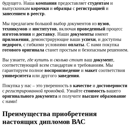
будущего. Наша
компания
предоставляет
студентам
и
выпускникам
корочки
и
образцы
с
регистрацией
и
занесением в реестр
.
Мы предлагаем большой выбор документов из
вузов
,
техникумов
и
институтов
, включая
проведенный
процесс
изготовления
и
доставку
. Наши
документы
имеют
приложения
, демонстрирующие ваши
успехи
, и доступны
недорого
, с гибкими условиями
оплаты
. С нами покупка
готового
оригинала
станет простым и безопасным решением.
Вы узнаете,
где купить
и
сколько стоит
ваш
документ
,
соответствующий всем стандартам и требованиям. Мы
гарантируем полное
воспроизведение
и
макет
соответствия
университета
или другого
заведения
.
Покупка у нас – это уверенность в
качестве
и
достоверности
с
регистрированной
проводкой
. Узнайте
стоимость
вашего
оригинального документа
и получите
высшее
образование
с нами!
Преимущества приобретения
настоящих дипломов ВАС