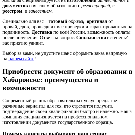
компания
специализируется на
изготовлении
аттестатов
и
документов
о высшем образовании с
регистрацией
,
с
реестром
, и
занесением
.
Специально для вас –
готовый
образец
:
оригинал
от
провайдеров, прошедших все проверки и гарантированных на
подлинность.
Доставка
по всей России, возможность оплаты
после получения. Ответ на вопрос:
Сколько стоит
степень? –
вас приятно удивит.
Выбор за вами, не упустите шанс оформить заказ напрямую
на
нашем сайте
!
Приобрести документ об образовании в
Хабаровске: преимущества и
возможности
Современный рынок образовательных услуг предлагает
различные варианты для тех, кто стремится получить
подтверждение своей квалификации быстро и надежно. Наша
компания специализируется на профессиональном
изготовлении документов государственного образца.
Почему клиенты выбирают наш сервис