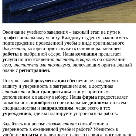
Окончание учебного заведения – важный этап на пути к
профессиональному успеху. Каждому студенту важно иметь
подтверждение проведенной учебы в виде оригинального
документа
, который будет служить основой дальнейшей
работы
в выбранной сфере. Наша
компания
предлагает
услуги
по изготовлению
настоящих корочек
об окончании
вуза, института или техникума
, включающих оригинальный
бланк с
регистрацией
.
Покупка такой
документации
обеспечивает надежную
защиту и уверенность в завтрашнем дне, а доступная
стоимость
и
быстрая доставка
станут приятным
дополнением к вашему выбору. Наша
фирма
предоставляет
возможность
приобрести
оригинальные
дипломы
по всем
специальностям и
направлениям
, чаще всего в тех
учреждениях
, где вы планируете устроиться на работу.
Задайтесь вопросом:
сколько стоит
спокойствие и
уверенность в ежедневной учебе и работе? Убедитесь в
удобстве
оплаты
и надежности нашего сервиса, посетив наш