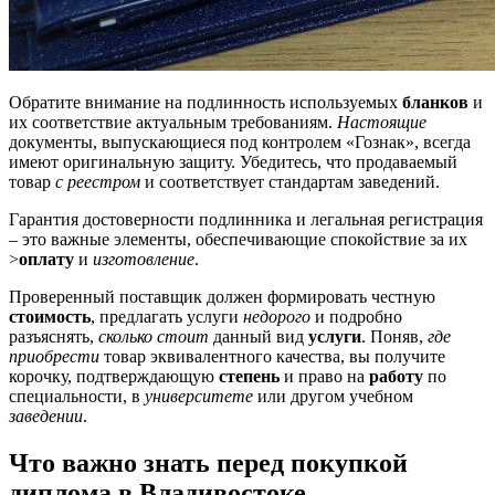
Обратите внимание на подлинность используемых
бланков
и
их соответствие актуальным требованиям.
Настоящие
документы, выпускающиеся под контролем «Гознак», всегда
имеют оригинальную защиту. Убедитесь, что продаваемый
товар
с реестром
и соответствует стандартам заведений.
Гарантия достоверности подлинника и легальная регистрация
– это важные элементы, обеспечивающие спокойствие за их
>
оплату
и
изготовление
.
Проверенный поставщик должен формировать честную
стоимость
, предлагать услуги
недорого
и подробно
разъяснять,
сколько стоит
данный вид
услуги
. Поняв,
где
приобрести
товар эквивалентного качества, вы получите
корочку, подтверждающую
степень
и право на
работу
по
специальности, в
университете
или другом учебном
заведении
.
Что важно знать перед покупкой
диплома в Владивостоке