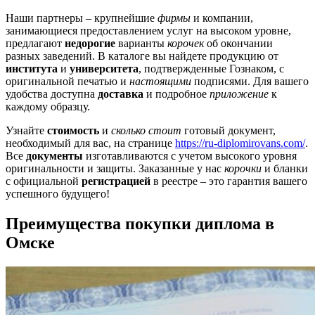
Наши партнеры – крупнейшие
фирмы
и компании,
занимающиеся предоставлением услуг на высоком уровне,
предлагают
недорогие
варианты
корочек
об окончании
разных заведений. В каталоге вы найдете продукцию от
института
и
университета
, подтвержденные Гознаком, с
оригинальной печатью и
настоящими
подписями. Для вашего
удобства доступна
доставка
и подробное
приложение
к
каждому образцу.
Узнайте
стоимость
и
сколько стоит
готовый документ,
необходимый для вас, на странице
https://ru-diplomirovans.com/
.
Все
документы
изготавливаются с учетом высокого уровня
оригинальности и защиты. Заказанные у нас
корочки
и бланки
с официальной
регистрацией
в реестре – это гарантия вашего
успешного будущего!
Преимущества покупки диплома в
Омске