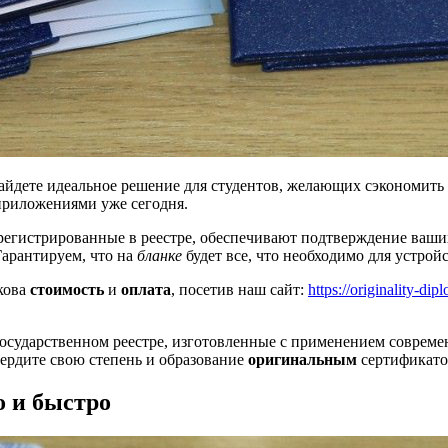
айдете идеальное решение для студентов, желающих сэкономить
приложениями уже сегодня.
арегистрированные в реестре, обеспечивают подтверждение ваш
Гарантируем, что на
бланке
будет все, что необходимо для устройс
кова
стоимость
и
оплата
, посетив наш сайт:
https://originality-di
осударственном реестре, изготовленные с применением соврем
вердите свою степень и образование
оригинальным
сертификато
о и быстро