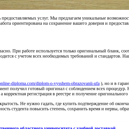
 предоставляемых услуг. Мы предлагаем уникальные возможност
 работа ориентирована на сохранение вашего доверия и предоста
пасно. При работе используется только оригинальный бланк, соо
водится с учетом всех необходимых требований и стандартов. 
eonline-diploma.com/diplom-o-vysshem-obrazovanii-ufa
), но и в гар
иент получил готовый оригинал с соблюдением всех процедур. Н
а корректная регистрация в реестре и получение оригинального
ытость. Не нужно гадать, где купить подтверждение об окончани
жность студента повысить степень, сохранить время и нервы, обр
твенного областного университета с удобной доставкой