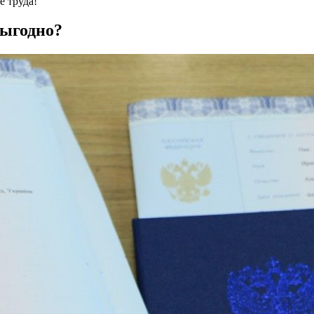
е труда!
выгодно?