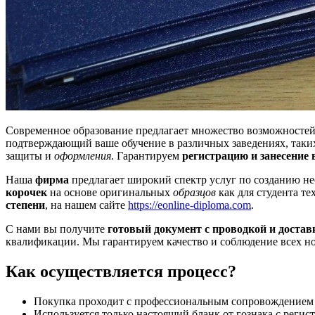
Современное образование предлагает множество возможносте
подтверждающий ваше обучение в различных заведениях, таки
защиты и
оформления
. Гарантируем
регистрацию и занесение 
Наша
фирма
предлагает широкий спектр услуг по созданию н
корочек
на основе оригинальных
образцов
как для студента те
степени
, на нашем сайте
https://eonline-diploma.com
.
С нами вы получите
готовый документ с проводкой и достав
квалификации. Мы гарантируем качество и соблюдение всех но
Как осуществляется процесс?
Покупка проходит с профессиональным сопровождением 
Используется только настоящий бланк от гознака с регис