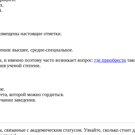
х.
й.
размещены настоящие отметки.
ения: высшее, средне-специальное.
, и именно поэтому часто возникает вопрос:
где приобрести
так
ия ученой степени.
зе.
ета, которой можно гордиться.
чании заведения.
ы, связанные с академическим статусом. Узнайте, сколько стоит