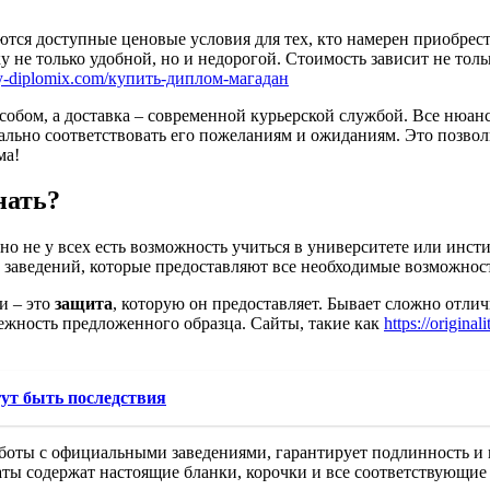
аются доступные ценовые условия для тех, кто намерен приобрес
 не только удобной, но и недорогой. Стоимость зависит не тольк
lity-diplomix.com/купить-диплом-магадан
собом, а доставка – современной курьерской службой. Все нюан
ально соответствовать его пожеланиям и ожиданиям. Это позвол
ма!
нать?
но не у всех есть возможность учиться в университете или инст
аведений, которые предоставляют все необходимые возможности
и – это
защита
, которую он предоставляет. Бывает сложно отли
ежность предложенного образца. Сайты, такие как
https://origina
гут быть последствия
оты с официальными заведениями, гарантирует подлинность и 
ы содержат настоящие бланки, корочки и все соответствующие 