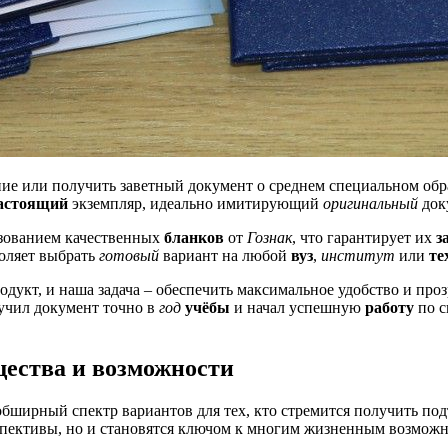
ие или получить заветный документ о среднем специальном об
астоящий
экземпляр, идеально имитирующий
оригинальный
док
зованием качественных
бланков
от
Гознак
, что гарантирует их
з
воляет выбрать
готовый
вариант на любой
вуз
,
институт
или
те
дукт, и наша задача – обеспечить максимальное удобство и проз
учил документ точно в
год
учёбы
и начал успешную
работу
по с
щества и возможности
ширный спектр вариантов для тех, кто стремится получить под
спективы, но и становятся ключом к многим жизненным возможн