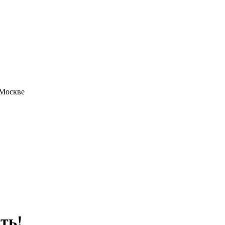
 Москве
ть!