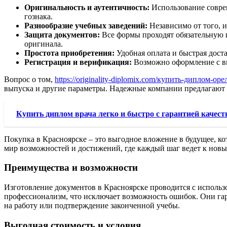
Оригинальность и аутентичность:
Использование соврем
гознака.
Разнообразие учебных заведений:
Независимо от того, и
Защита документов:
Все формы проходят обязательную п
оригинала.
Простота приобретения:
Удобная оплата и быстрая дост
Регистрация и верификация:
Возможно оформление с вн
Вопрос о том,
https://originality-diplomix.com/купить-диплом-оре
выпуска и другие параметры. Надежные компании предлагают
Купить диплом врача легко и быстро с гарантией качест
Покупка в Красноярске – это выгодное вложение в будущее, ко
мир возможностей и достижений, где каждый шаг ведет к нов
Преимущества и возможности
Изготовление документов в Красноярске проводится с использ
профессионализм, что исключает возможность ошибок. Они гара
на работу или подтверждение законченной учебы.
Выгодная стоимость и условия