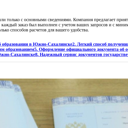
 или только с основными сведениями. Компания предлагает при
ы каждый заказ был выполнен с учетом ваших запросов и с мин
лько способов расчетов для вашего удобства.
об образовании в Южно-Сахалинске2. Легкий способ получени
образованием5. Оформление официального документа об обр
жно-Сахалинске8. Надежный сервис документов государстве