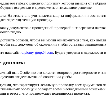
длагаем гибкую ценовую политику, которая зависит от выбранн
обсудить все детали и предложить оптимальное решение.
та. На этом этапе учитывается защита информации и соответств
одит через тщательную проверку.
авку документов с проведенной проверкой и заверением настоящ
рошло гладко.
оставить образец, чтобы вы могли ознакомиться с тем, как выг
й, чтобы ваш документ об окончании учебы оставался защищенны
те наш сайт:
diplomy-grup24.com
. Будьте уверены в надежности 
е диплома
ажный шаг. Особенно это касается вопросов достоверности и з
олучения свидетельства об окончании учебы.
утами, что гарантирует легальную проводку всех документов ч
ригинальному образцу и обладает всеми необходимыми гознаками
ции в реестр, что подтверждает подлинность продукта.