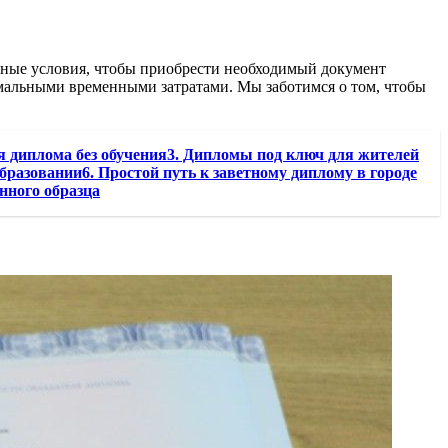
ятные условия, чтобы приобрести необходимый документ
имальными временными затратами. Мы заботимся о том, чтобы
я диплома без обучения3. Дипломы под ключ для жителей
азовании6. Простой путь к заветному диплому в городе
нного образца