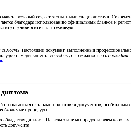
о
макета, который создается опытными специалистами. Совреме
вляется благодаря использованию официальных бланков и регис
нститут
,
университет
или
техникум
.
стоимость
. Настоящий документ, выполненный профессиональн
на удобным для клиента способом, с возможностью
с проводкой
и
m/
.
 диплома
 ознакомиться с этапами подготовки документов, необходимых
 необходимые процедуры.
о обладателя диплома. На этом этапе мы предоставляем корочк
ость документа.