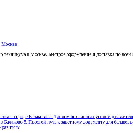
в Москве
о техникума в Москве. Быстрое оформление и доставка по всей
плом в городе Балаково 2. Диплом без лишних усилий для жител
 в Балаково 5. Простой путь к заветному документу для балаков
нравится?