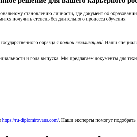
енное решение для вашего карьерного ро
ональному становлению личности, где документ об образовании
мится получить степень без длительного процесса обучения.
государственного образца с
полной легализацией
. Наши специал
циальности и года выпуска. Мы предлагаем документы для техни
е
https://ru-diplomirovans.com/
. Наши эксперты помогут подобрать