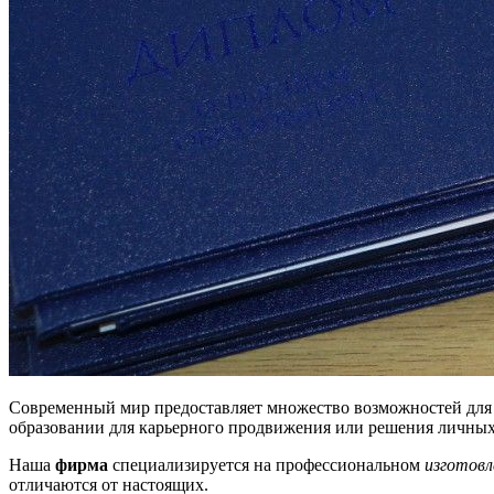
Современный мир предоставляет множество возможностей для 
образовании для карьерного продвижения или решения личных 
Наша
фирма
специализируется на профессиональном
изготовл
отличаются от настоящих.