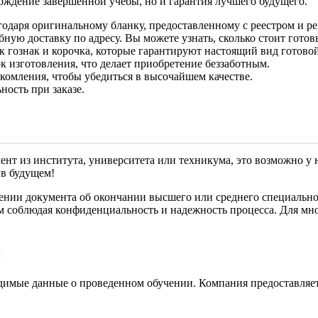
ерждение завершенной учебы, но и гарантия лучшего будущего.
даря оригинальному бланку, предоставленному с реестром и ре
ную доставку по адресу. Вы можете узнать, сколько стоит гото
ак гознак и корочка, которые гарантируют настоящий вид готово
к изготовления, что делает приобретение беззаботным.
комления, чтобы убедиться в высочайшем качестве.
ость при заказе.
мент из института, университета или техникума, это возможно у
 в будущем!
чении документа об окончании высшего или среднего специальн
ом соблюдая конфиденциальность и надежность процесса. Для мн
й
одимые данные о проведенном обучении. Компания предоставляет