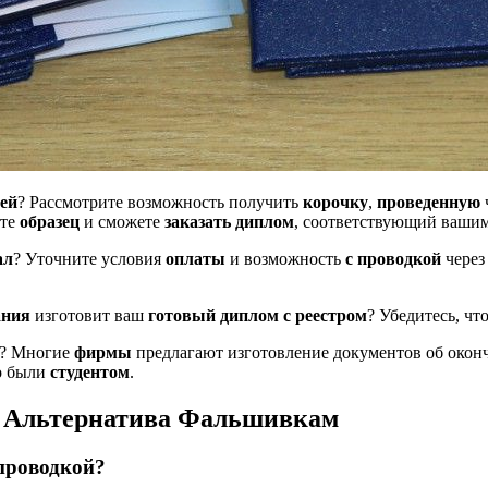
ией
? Рассмотрите возможность получить
корочку
,
проведенную
ете
образец
и сможете
заказать диплом
, соответствующий вашим
ал
? Уточните условия
оплаты
и возможность
с проводкой
через
ания
изготовит ваш
готовый
диплом с реестром
? Убедитесь, чт
е? Многие
фирмы
предлагают изготовление документов об оконч
то были
студентом
.
я Альтернатива Фальшивкам
проводкой?