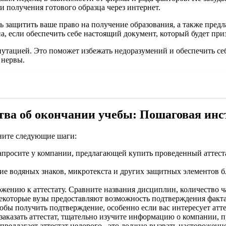
и получения готового образца через интернет.
ь защитить ваше право на получение образования, а также пред
 если обеспечить себе настоящий документ, который будет приз
утацией. Это поможет избежать недоразумений и обеспечить себ
 нервы.
тва об окончании учебы: Пошаговая ин
лните следующие шаги:
апросите у компании, предлагающей купить проведенный аттеста
е водяных знаков, микротекста и других защитных элементов б
ению к аттестату. Сравните названия дисциплин, количество ча
которые вузы предоставляют возможность подтверждения факта
тобы получить подтверждение, особенно если вас интересует атте
заказать аттестат, тщательно изучите информацию о компании, п
едлагает аттестат недорого , это должно вызвать настороженно