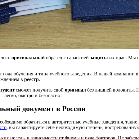
учить
оригинальный
образец с гарантией
защиты
их прав. Мы 
т года обучения и типа учебного заведения. В нашей компании 
ождением в
реестр
.
студент
сможет получить свой
оригинал
без лишней волокиты.
– легко, быстро и безопасно!
льный документ в России
обходимо обратиться в авторитетные учебные заведения, такие
стр
, вы гарантируете себе необходимую степень, востребованную
ких недель, в зависимости от фирмы и ряда факторов. Не забудь