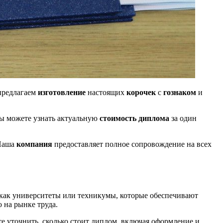
предлагаем
изготовление
настоящих
корочек
с
гознаком
и
вы можете узнать актуальную
стоимость диплома
за один
 Наша
компания
предоставляет полное сопровождение на всех
 как университеты или техникумы, которые обеспечивают
 на рынке труда.
те уточнить, сколько стоит диплом, включая оформление и