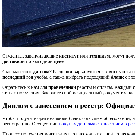
Студенты, заканчивающие
институт
или
техникум
, могут пол
доставкой
по выгодной
цене
.
Сколько стоит
диплом
? Расценки варьируются в зависимости о
последний год
учебы, а также выбрать подходящий
бланк
с вх
Обратитесь к нам для
проведенной
работы и оплаты. Каждый
этапах получения. Закажите свой официальный документ у нас 
Диплом с занесением в реестр: Официа
Чтобы получить оригинальный бланк о высшем образовании, не
регистрацию. Осуществив
покупку диплома с занесением в рее
Процесс получения может занять от нескольких дней до несколь