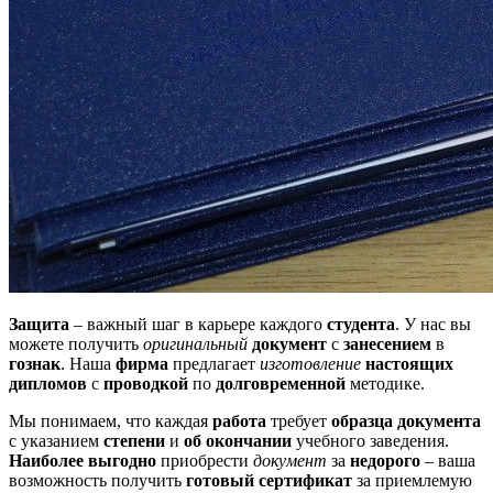
Защита
– важный шаг в карьере каждого
студента
. У нас вы
можете получить
оригинальный
документ
с
занесением
в
гознак
. Наша
фирма
предлагает
изготовление
настоящих
дипломов
с
проводкой
по
долговременной
методике.
Мы понимаем, что каждая
работа
требует
образца
документа
с указанием
степени
и
об окончании
учебного заведения.
Наиболее выгодно
приобрести
документ
за
недорого
– ваша
возможность получить
готовый
сертификат
за приемлемую